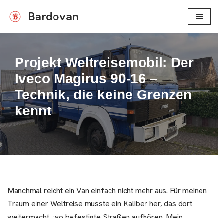
Bardovan
Zum
Inhalt
springen
Projekt Weltreisemobil: Der
Iveco Magirus 90-16 –
Technik, die keine Grenzen
kennt
Manchmal reicht ein Van einfach nicht mehr aus. Für meinen
Traum einer Weltreise musste ein Kaliber her, das dort
weitermacht, wo befestigte Straßen aufhören. Mein